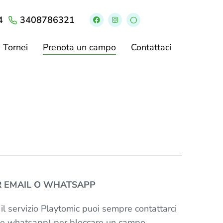
4
3408786321
Tornei
Prenota un campo
Contattaci
R EMAIL O WHATSAPP
e il servizio Playtomic puoi sempre contattarci
che whatsapp) per bloccare un campo