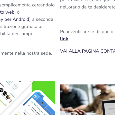
o semplicemente cercandolo
nell’orario da te desiderat
ito web
, o
ay per Android
) a seconda
istrazione gratuita ai
Puoi verificare le disponib
ibilità dei campi
link
VAI ALLA PAGINA CONT
tamente nella nostra sede.