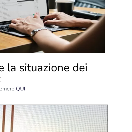
e la situazione dei
c
premere
QUI