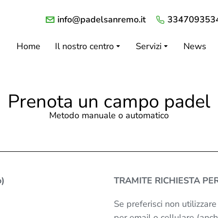
info@padelsanremo.it
334709353
Home
Il nostro centro
Servizi
News
Prenota un campo padel
Metodo manuale o automatico
)
TRAMITE RICHIESTA PE
Se preferisci non utilizzar
per email o cellulare (an