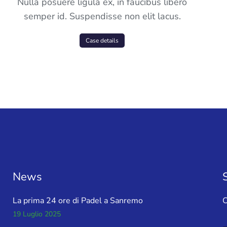
Nulla posuere ligula ex, in faucibus libero
semper id. Suspendisse non elit lacus.
Case details
News
La prima 24 ore di Padel a Sanremo
C
19 Luglio 2025