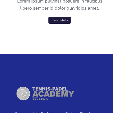
Lorem ipsum pulvinar posuere in faucibus
libero semper id dolor glavridios amet.
Case details