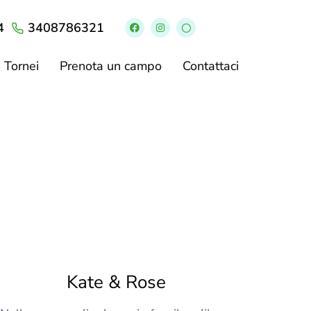
4
3408786321
Tornei
Prenota un campo
Contattaci
Kate & Rose