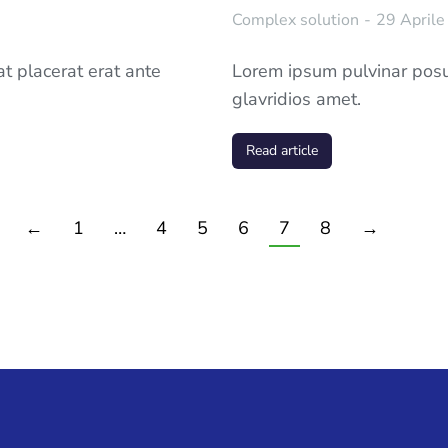
Complex solution
29 April
at placerat erat ante
Lorem ipsum pulvinar posue
glavridios amet.
Read article
←
1
…
4
5
6
7
8
→