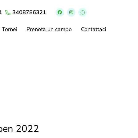
4
3408786321
Tornei
Prenota un campo
Contattaci
o
Open 2022