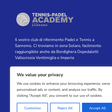
Il vostro club di riferimento Padel e Tennis a
Sanremo. Ci troviamo in zona Solaro, facilmente
raggiungibile anche da Bordighera Ospedaletti
Vallecrosia Ventimiglia e Imperia
We value your privacy
We use cookies to enhance your browsing experience, serve
personalised ads or content, and analyse our traffic. By
clicking "Accept All", you consent to our use of cookies.
Customise
Reject All
Accept All
© 2022 Tennis Padel Academy Sanremo - Tutti i diritti riservat