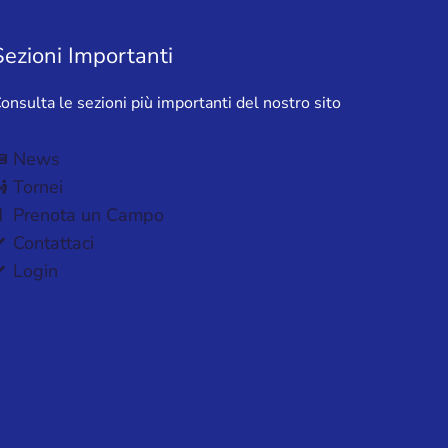
Sezioni Importanti
onsulta le sezioni più importanti del nostro sito
News
Tornei
Prenota un Campo
Contattaci
Login