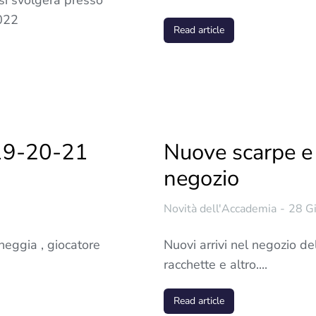
si svolgerà presso
022
Read article
(19-20-21
Nuove scarpe e 
negozio
Novità dell'Accademia
28 G
neggia , giocatore
Nuovi arrivi nel negozio 
racchette e altro....
Read article