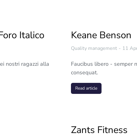
oro Italico
Keane Benson
Quality management
11 Ap
i nostri ragazzi alla
Faucibus libero - semper no
consequat.
Read article
Zants Fitness