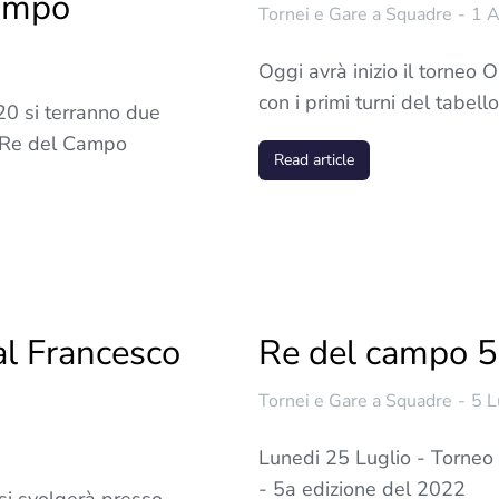
Campo
Tornei e Gare a Squadre
1 
Oggi avrà inizio il to
con i primi turni del tabel
20 si terranno due
o Re del Campo
Read article
l Francesco
Re del campo 5
Tornei e Gare a Squadre
5 L
Lunedi 25 Luglio - Torneo
- 5a edizione del 2022